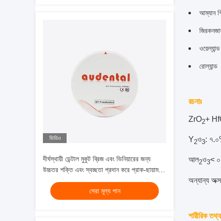
আম্যান গ
জিরকনজা
ওয়েল্যান্ড
রোল্যান্ড
রচনাঃ
ZrO
+ H
2
ভিডিও
Y
ও
: ৭.
2
3
দীর্ঘস্থায়ী ডেন্টাল মুকুট ব্রিজ এবং ভিনিয়ারের জন্য
আল
ও
< 
2
3
উচ্চতর শক্তি এবং স্বচ্ছতা প্রদান করে প্রাক-ছায়াময়
অন্যান্য অক
জিরকোনিয়া ব্লক
সেরা মূল্য পান
শারীরিক তথ্য