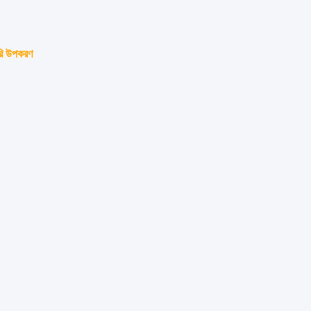
েটরি উপকরণ