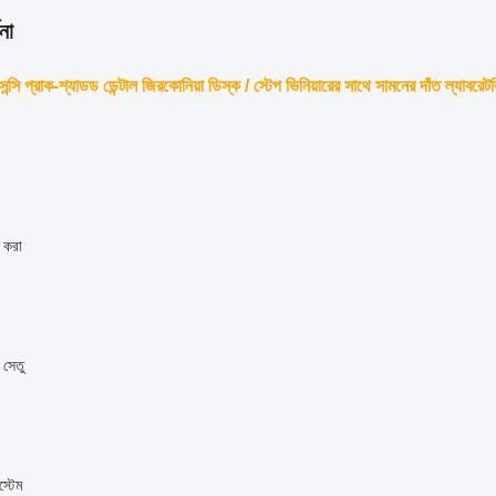
না
লুসেন্সি প্রাক-শ্যাডড ডেন্টাল জিরকোনিয়া ডিস্ক / স্টেপ ভিনিয়ারের সাথে সামনের দাঁত ল্যাবর
 করা
ড সেতু
স্টেম