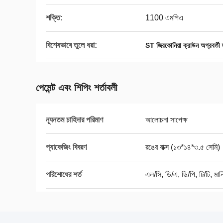
শক্তি:
1100 এমপিএ
বিশেষভাবে তুলে ধরা:
ST জিরকোনিয়া ক্রাউন অগ্রবর্তী 
পেমেন্ট এবং শিপিং শর্তাবলী
ন্যূনতম চাহিদার পরিমাণ
আলোচনা সাপেক্ষ
প্যাকেজিং বিবরণ
রঙের বাক্স (১৩*১৪*৩.৫ সেমি)
পরিশোধের শর্ত
এল/সি, ডি/এ, ডি/পি, টি/টি, মানি