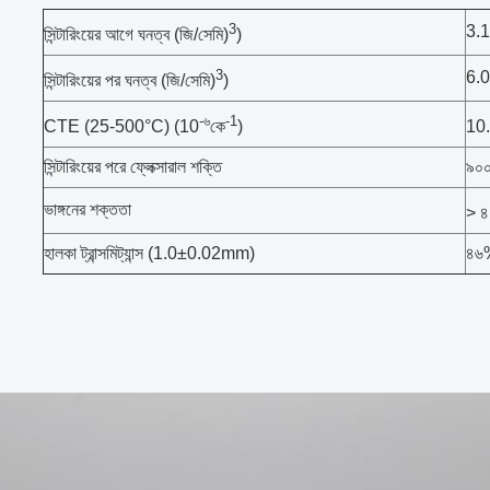
3
3.
সিন্টারিংয়ের আগে ঘনত্ব (জি/সেমি)
)
3
6.0
সিন্টারিংয়ের পর ঘনত্ব (জি/সেমি)
)
-৬
-1
CTE (25-500°C) (10
কে
)
10
সিন্টারিংয়ের পরে ফ্লেক্সারাল শক্তি
৯০০
ভাঙ্গনের শক্ততা
> ৪
হালকা ট্রান্সমিট্যান্স (1.0±0.02mm)
৪৬