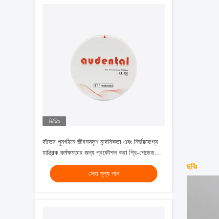
ভিডিও
দাঁতের পুনর্গঠনে জীবনসদৃশ নান্দনিকতা এবং নির্ভরযোগ্য
যান্ত্রিক কর্মক্ষমতার জন্য প্রকৌশল করা প্রি-শেডেড
জিরকোনিয়া ব্লক
ছবিঃ
সেরা মূল্য পান