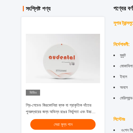
পণ্যের বর্ণ
সংশ্লিষ্ট পণ্য
সুপার ট্রান্স
নির্দেশাবলী
:
মুকুট
মোকাবিলা
ইনলে
অনলে
ভিডিও
মেরিল্যান্
প্রি-শেডেড জিরকোনিয়া ব্লক যা প্রাকৃতিক দাঁতের
পুনরুদ্ধারের জন্য অভিন্ন রঙের নির্ভুলতা এবং উচ্চ
স্বচ্ছতা প্রদান করে
সিস্টেমঃ
সেরা মূল্য পান
ও
পেন সি