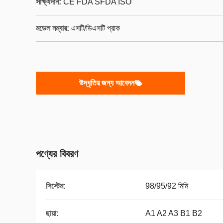
সাক্ষ্যদান:
CE FDA SFDA ISO
মডেল নম্বার:
এসটি/ডিএসটি প্রাক
উদ্ধৃতির জন্য আবেদন
পণ্যের বিবরণ
সিস্টেম:
98/95/92 মিমি
ছায়া:
A1 A2 A3 B1 B2