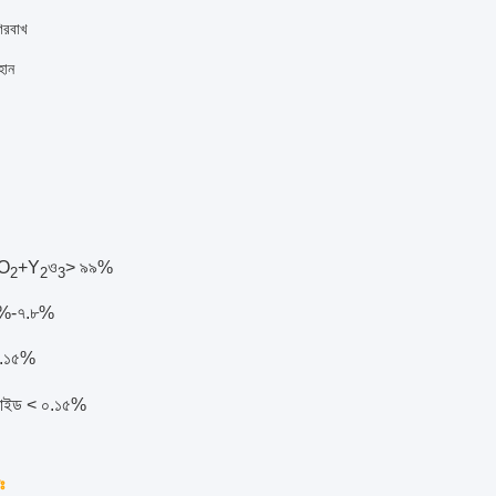
িরবাখ
হান
fO
+Y
ও
> ৯৯%
2
2
3
০%-৭.৮%
০.১৫%
্সাইড < ০.১৫%
ঃ