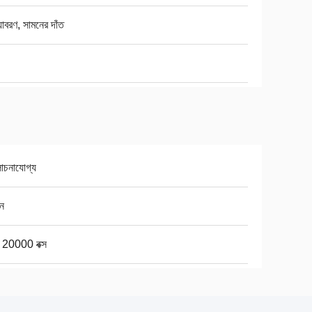
্যাবরণ, সামনের দাঁত
চনাযোগ্য
ন
ে 20000 বক্স