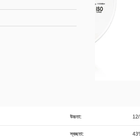
উচ্চতা:
12/
স্বচ্ছতা:
43