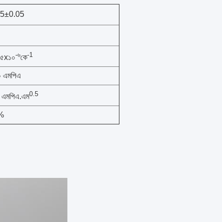
15±0.05
-৬
-1
.৫x১০
কে
 এমপিএ
0.5
 এমপিএ.এম
%