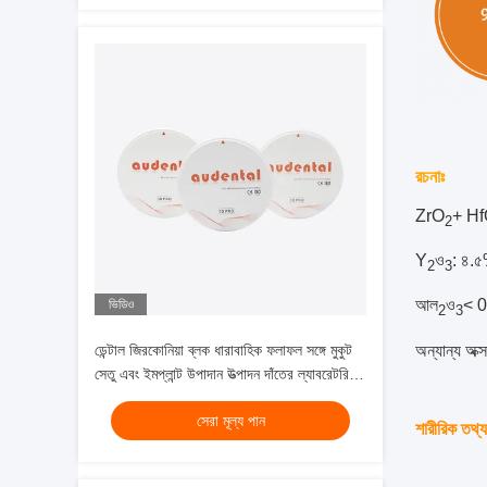
রচনাঃ
ZrO
+ H
2
Y
ও
: ৪.
2
3
আল
ও
< 
ভিডিও
2
3
অন্যান্য অক
ডেন্টাল জিরকোনিয়া ব্লক ধারাবাহিক ফলাফল সঙ্গে মুকুট
সেতু এবং ইমপ্লান্ট উপাদান উত্পাদন দাঁতের ল্যাবরেটরির
জন্য আদর্শ
সেরা মূল্য পান
শারীরিক তথ্য