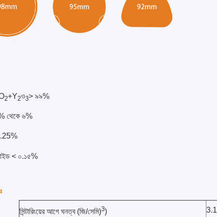
fO
+Y
ও
> ৯৯%
2
2
3
৫% থেকে ৬%
0.25%
্সাইড < ০.১৫%
ঃ
3
3.
সিন্টারিংয়ের আগে ঘনত্ব (জি/সেমি)
)