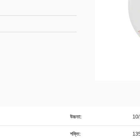
উচ্চতা:
10/
শক্তি:
13