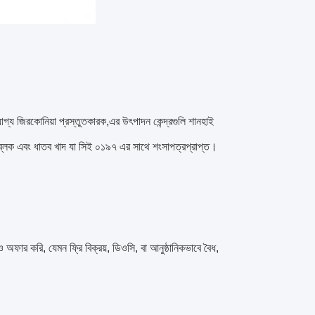
োগ্য জিরকোনিয়া প্রস্তুতকারক,এর উৎপাদন কেন্দ্রগুলি শানহাই
 ব্লক এবং ধাতব খাদ যা সিই ০১৯৭ এর সাথে শংসাপত্রপ্রাপ্ত।
রি, যেমন ফ্রি বিক্রয়, ডিওসি, বা আনুষ্ঠানিকভাবে বৈধ,