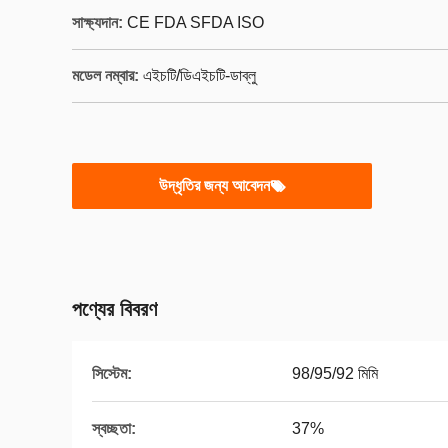
সাক্ষ্যদান:
CE FDA SFDA ISO
মডেল নম্বার:
এইচটি/ডিএইচটি-ডাব্লু
উদ্ধৃতির জন্য আবেদন
পণ্যের বিবরণ
সিস্টেম:
98/95/92 মিমি
স্বচ্ছতা:
37%