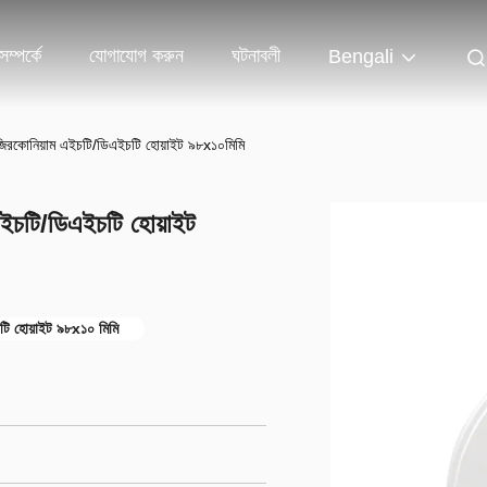
ম্পর্কে
যোগাযোগ করুন
ঘটনাবলী
Bengali
য জিরকোনিয়াম এইচটি/ডিএইচটি হোয়াইট ৯৮x১০মিমি
 এইচটি/ডিএইচটি হোয়াইট
টি হোয়াইট ৯৮x১০ মিমি