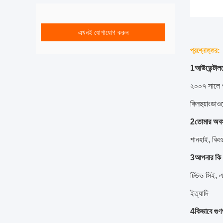
এখনই যোগাযোগ করুন
প্রশ্নোত্তর:
1আউডেন্টালকে
২০০৭ সালে প্
কিনহুয়াংডা
2তোমার অবস
শানহাই, কিংহ
3আপনার কি 
টিউভ সিই, 
ইত্যাদি
4কিভাবে গুণগত