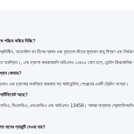
 পরিচয় করিয়ে দিচ্ছি?
রতিষ্ঠিত, অডেনটাল হল চীনের প্রথম এবং বৃহত্তম দাঁতের মূল্যবান ধাতু মিশ্রণ এবং নির্ভরয
ওতে অবস্থিত।, এবং চ্যাংশা কারখানাগুলি আইএসও ১৩৪৮৫ মেনে চলে, ডেন্টাল জিরকোনিয়া
্থান কোথায়?
ুংদাও এবং চ্যাংশায় অবস্থিত কারখানা সহ আউডেন্টাল; শেঞ্জেনের একটি ট্রেডিং সংস্থা।
সার্টিফিকেট আছে?
এফডিএ, সিএফডিএ, এসএফডিএ এবং আইএসও 13458। আমরা অন্যান্য প্রোফাইলগুলিও অফার ক
 মানের গ্যারান্টি দেওয়া যায়?