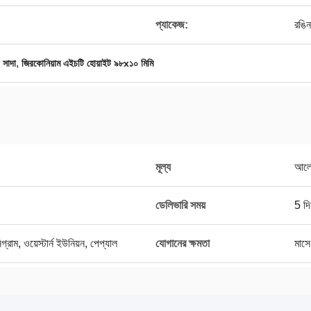
প্যাকেজ:
রঙিন 
,
 সাদা
জিরকোনিয়াম এইচটি হোয়াইট ৯৮x১০ মিমি
মূল্য
আলো
ডেলিভারি সময়
5 দি
গ্রাম, ওয়েস্টার্ন ইউনিয়ন, পেপ্যাল
যোগানের ক্ষমতা
মাস