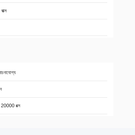
বাক্স
চনাযোগ্য
ন
ে 20000 বক্স