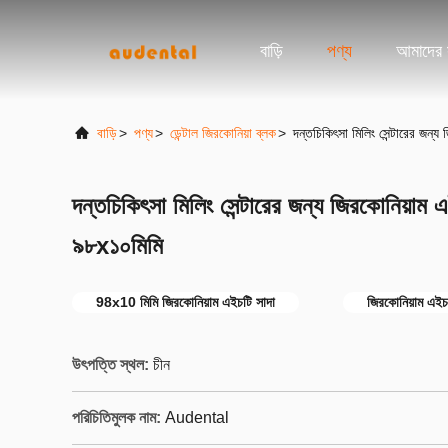
বাড়ি
পণ্য
আমাদের স
বাড়ি
>
পণ্য
>
ডেন্টাল জিরকোনিয়া ব্লক
>
দন্তচিকিৎসা মিলিং সেন্টারের জন্
দন্তচিকিৎসা মিলিং সেন্টারের জন্য জিরকোনিয়াম
৯৮x১০মিমি
98x10 মিমি জিরকোনিয়াম এইচটি সাদা
জিরকোনিয়াম এইচ
উৎপত্তি স্থল:
চীন
পরিচিতিমুলক নাম:
Audental