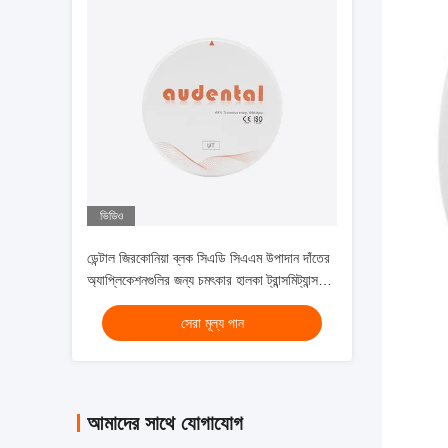
ভিডিও
ডেন্টাল জিরকোনিয়া ব্লক সিএডি সিএএম উপাদান দাঁতের
অ্যাপ্লিকেশনগুলির জন্য চমৎকার হালকা ট্রান্সমিট্যান্স
এবং সিনট্রেটিং পারফরম্যান্স সহ
সেরা মূল্য পান
আমাদের সাথে যোগাযোগ