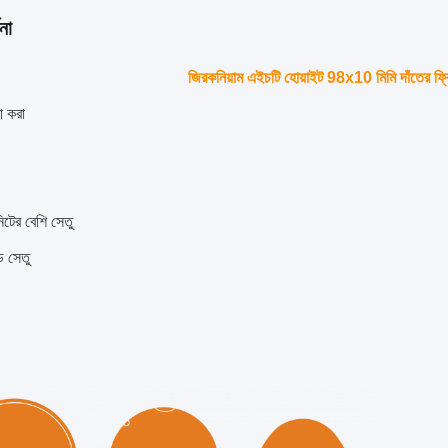
না
জিরকনিয়াম এইচটি হোয়াইট 98x10 মিমি দাঁতের ফ্রি
া করা
িটের বেশি সেতু
্ড সেতু