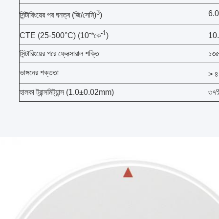
3
6.
সিন্টারিংয়ের পর ঘনত্ব (জি/সেমি)
)
-৬
-1
CTE (25-500°C) (10
কে
)
10
সিন্টারিংয়ের পরে ফ্লেক্সারাল শক্তি
১৩৫
ভাঙ্গনের শক্ততা
> ৪
হালকা ট্রান্সমিট্যান্স (1.0±0.02mm)
৩৭