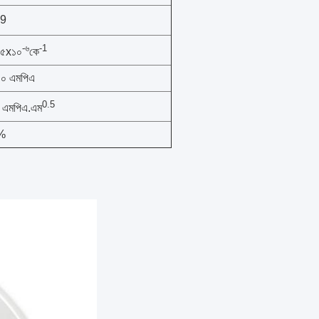
09
-৬
-1
.৫x১০
কে
০ এমপিএ
0.5
 এমপিএ.এম
%