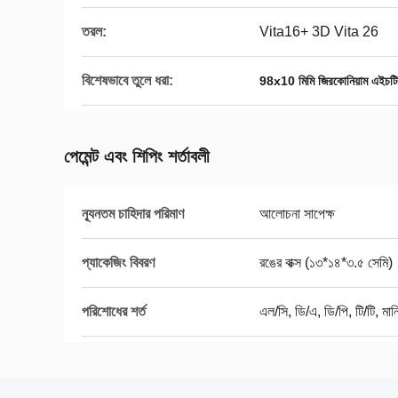
তরল:
Vita16+ 3D Vita 26
বিশেষভাবে তুলে ধরা:
98x10 মিমি জিরকোনিয়াম এইচটি
পেমেন্ট এবং শিপিং শর্তাবলী
ন্যূনতম চাহিদার পরিমাণ
আলোচনা সাপেক্ষ
প্যাকেজিং বিবরণ
রঙের বাক্স (১৩*১৪*৩.৫ সেমি)
পরিশোধের শর্ত
এল/সি, ডি/এ, ডি/পি, টি/টি, মানি