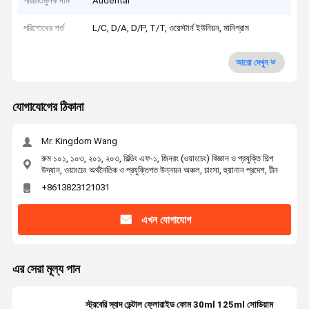
পরিচিতিমুলক নাম
Audental
পরিশোধের শর্ত
L/C, D/A, D/P, T/T, ওয়েস্টার্ন ইউনিয়ন, মানিগ্রাম
আরো দেখুন
যোগাযোগের ঠিকানা
Mr. Kingdom Wang
রুম ১০১, ১০৩, ২০১, ২০৩, বিল্ডিং এফ-১, জিনরং (ওয়াংচেং) বিজ্ঞান ও প্রযুক্তি শিল্প
উদ্যান, ওয়াংচেং অর্থনৈতিক ও প্রযুক্তিগত উন্নয়ন অঞ্চল, চাংসা, হুয়ানান প্রদেশ, চীন
+8613823121031
এখন যোগাযোগ
এর সেরা মূল্য পান
স্ট্রবেরি স্বাদ ডেন্টাল ফ্লোরাইড ফোম 30ml 125ml সোডিয়াম