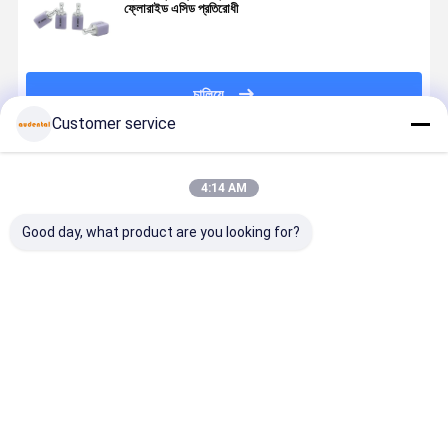
ফ্লোরাইড এসিড প্রতিরোধী
চালিয়ে
Customer service
প্রস্তাবিত পণ্য
4:14 AM
Good day, what product are you looking for?
डेंटल ग्लास
ডেন্টাল গ্লাস সিরামিক
ডেন্টাল গ্লাস
উচ্চতর স্বচ্ছতা,
सिरेमिक लिथियम
উচ্চ স্বচ্ছতা এবং
সিরামিকস লিথিয়াম
প্রাকৃতিক ফ্লুরোস
डिसिलिकेट सामग्री
শক্তিশালী আঠালো
ডিসিলিক্যাট উপাদান
এবং স্থায়িত্বের 
जो विनीर्स, क्राउन,
প্রস্তাব ফিনিস মুকুট
যা সামনের দাঁতের
ডিজাইন করা ডেন্
इनले, ऑनले और 3
জন্য আদর্শ সামনের
কাজের জন্য শক্তি
গ্লাস সিরামিক
ভালো দাম
ভালো দাম
ভালো দাম
ভালো দাম
यूनिट एंटीरियर
সেতু এবং inlays
এবং নান্দনিক কর্মক্ষমতা
ब्रिज के लिए
প্রদান করে
डिज़ाइन की गई है