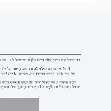
শ্চিত করে। এটি বিশেষভাবে আধুনিক দাঁতের চাহিদা পূরণের জন্য ডিজাইন করা
চমৎকার জৈবিক সামঞ্জস্য আছে এবং এটি পরিধান এবং জারা প্রতিরোধী.
 জন্য একটি চমৎকার পছন্দ করে তোলে।ব্লকের স্বচ্ছতা আলোর মধ্য দিয়ে
ের দাঁতের পুনরুদ্ধার করতে চায়।আমরা নিশ্চিত করি যে আমাদের দাঁতের
স্বচ্ছতা দাঁতের পুনরুদ্ধারের জন্য এটিকে বহুমুখী এবং নির্ভরযোগ্য উপাদান