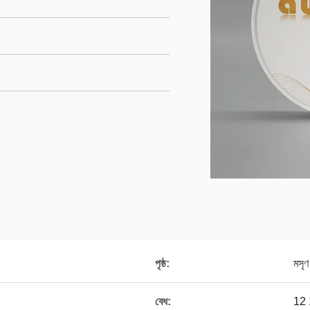
পৃষ্ঠ:
মসৃণ
বেধ:
12 