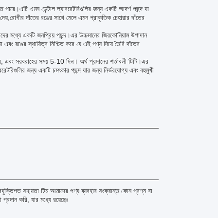
েতে পারে।এটি এমন ডেন্টাল ল্যাবরেটরিগুলির জন্য একটি আদর্শ পছন্দ যা
ি দেয়,রোগীর দাঁতের রঙের সাথে মেলে এমন প্রাকৃতিক চেহারার দাঁতের
ারদের মধ্যে একটি জনপ্রিয় পছন্দ।এর উচ্চমানের জিরকোনিয়াম উপাদান
 এবং রঙের স্থায়িত্ব নিশ্চিত করে যে এই পণ্য দিয়ে তৈরি দাঁতের
লার, এবং সরবরাহের সময় 5-10 দিন। অর্থ প্রদানের শর্তাবলী টিটি।এর
রিগুলির জন্য একটি চমৎকার পছন্দ যার জন্য নির্ভরযোগ্য এবং বহুমুখী
্রযুক্তিগত সহায়তা টিম আমাদের পণ্য ব্যবহার সংক্রান্ত কোন প্রশ্ন বা
প্রদান করি, যার মধ্যে রয়েছেঃ