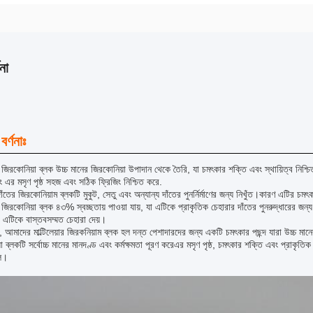
না
বর্ণনাঃ
়ার জিরকোনিয়া ব্লক উচ্চ মানের জিরকোনিয়া উপাদান থেকে তৈরি, যা চমৎকার শক্তি এবং স্থায়িত্ব নি
ং এর মসৃণ পৃষ্ঠ সহজ এবং সঠিক ফ্রিজিং নিশ্চিত করে.
ঁতের জিরকোনিয়াম ব্লকটি মুকুট, সেতু এবং অন্যান্য দাঁতের পুনর্নির্মাণের জন্য নিখুঁত।কারণ এটির 
়ার জিরকোনিয়া ব্লক ৪৩% স্বচ্ছতায় পাওয়া যায়, যা এটিকে প্রাকৃতিক চেহারার দাঁতের পুনরুদ্ধারের
, এটিকে বাস্তবসম্মত চেহারা দেয়।
 আমাদের মাল্টিলেয়ার জিরকনিয়াম ব্লক হল দন্ত পেশাদারদের জন্য একটি চমৎকার পছন্দ যারা উচ্চ মান
া ব্লকটি সর্বোচ্চ মানের মানদণ্ড এবং কর্মক্ষমতা পূরণ করেএর মসৃণ পৃষ্ঠ, চমৎকার শক্তি এবং প্রাকৃতিক 
ে।