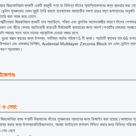
লেয়ার জিরকোনিয়াম ব্লকটি একটি বহুমুখী পণ্য যা বিভিন্ন দাঁতের অ্যাপ্লিকেশনের জন্য ব্যবহার করা য
র ডেন্টাল পুনরুদ্ধার যেমন মুকুট তৈরি করতে হবেব্লকের বহুস্তরীয় নকশা রঙের মসৃণ রূপান্তরের অনুমত
র তৈরি করা সহজ করে তোলে.
াল্টিলেয়ার জিরকনিয়াম ব্লকটি তার স্থায়িত্ব, শক্তি এবং নান্দনিক আবেদনময়ীর কারণে দাঁতের পেশাদ
ধান এবং ছিঁড়ে ফেলার প্রতিরোধী করেএটি দীর্ঘমেয়াদী ব্যবহারের জন্য আদর্শ।পণ্যটির চমৎকার স্বচ্ছতা
রগুলি সময়ের সাথে সাথে তাদের প্রাকৃতিক চেহারা বজায় রাখে.
 খুচরা বাক্সে ক্রয়ের জন্য উপলব্ধ, সর্বনিম্ন অর্ডার পরিমাণ 5 টি ব্লক। প্রতিটি ব্লকের দাম 65 ড
 উপকরণ এবং চমৎকার বৈশিষ্ট্য, Audental Multilayer Zirconia Block হল এমন ডেন্টাল ল্যাবরেট
উপকরণ প্রয়োজন।
াইজেশনঃ
া ও সেবা:
়ার জিরকোনিয়া ব্লক পণ্যটি উচ্চমানের দাঁতের পুনরুদ্ধার প্রদানের জন্য ডিজাইন করা হয়েছে।আমাদের প
হায্য করার জন্য উপলব্ধঅতিরিক্তভাবে, আমরা সর্বোত্তম ফলাফল নিশ্চিত করার জন্য বিভিন্ন পরিষেবা 
ম শেড মেলে