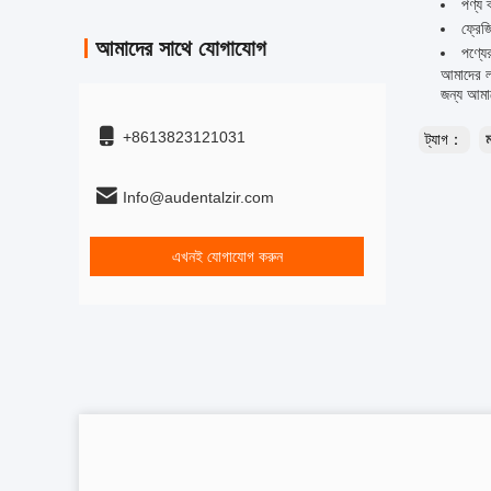
পণ্য ব
ফ্রেজ
আমাদের সাথে যোগাযোগ
পণ্যের
আমাদের লক
জন্য আমা
+8613823121031
ট্যাগ：
ম
Info@audentalzir.com
এখনই যোগাযোগ করুন