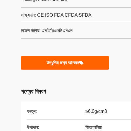
সাক্ষ্যদান:
CE ISO FDA CFDA SFDA
মডেল নম্বার:
এসটি/ডিএসটি এমএল
উদ্ধৃতির জন্য আবেদন
পণ্যের বিবরণ
ঘনত্ব:
≥6.0g/cm3
উপাদান:
জিরকোনিয়া