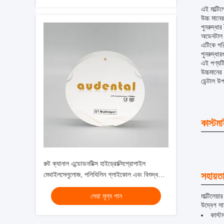
এই মাল্টি
উচ্চ মানে
পুনরুদ্ধা
অডেনটাল ম
এটিকে পরি
পুনরুদ্ধা
এই পণ্যটি
উচ্চমানের
ডেন্টাল 
কাস্টম
রুট ক্যানাল এন্ডোডনটিক্স হাইড্রোক্সিপ্রোপাইল
মেথাইলসেলুলোজ, পলিথিলিন গ্লাইকোল এবং বিশুদ্ধ
সহায়ত
পানি দিয়ে জীবাণুনাশক প্যাসেঞ্জার
সেরা মূল্য পান
মাল্টিলেয
উদ্বেগ সা
কাস্ট