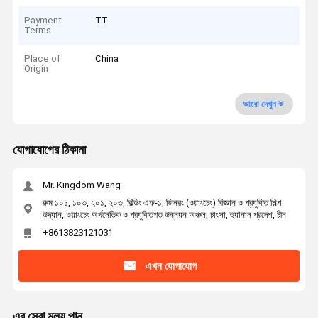
Payment
TT
Terms
Place of
China
Origin
আরো দেখুন
যোগাযোগের ঠিকানা
Mr. Kingdom Wang
রুম ১০১, ১০৩, ২০১, ২০৩, বিল্ডিং এফ-১, জিনরং (ওয়াংচেং) বিজ্ঞান ও প্রযুক্তি শিল্প
উদ্যান, ওয়াংচেং অর্থনৈতিক ও প্রযুক্তিগত উন্নয়ন অঞ্চল, চাংসা, হুয়ানান প্রদেশ, চীন
+8613823121031
এখন যোগাযোগ
এর সেরা মূল্য পান