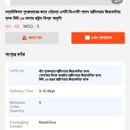
2
/
6
দন্তচিকিৎসা পুনরুদ্ধারের জন্য স্ট্রেন্থ এসটি/ডিএসটি-প্লাস মাল্টিলেয়ার জিরকোনিয়া
ব্লক ভিটা ১৬ কালার রাউন্ড ডিস্ক আকৃতি
মূল্য：65
MOQ：5
ভালো দাম
এখন যোগাযোগ
পণ্যের বর্ণনা
লক্ষণীয় করা
,
দাঁত পুনরুদ্ধার মাল্টিলেয়ার জিরকোনিয়া ব্লক
,
গোলাকার ডিস্ক আকৃতির মাল্টিলেয়ার জিরকোনিয়া ব্লক
ভিটা ১৬ রঙের মাল্টিলেয়ার জিরকোনিয়া ব্লক
Delivery Time
5-10 days
Minimum
5
Order
Quantity
Packaging
Reatil box
Details