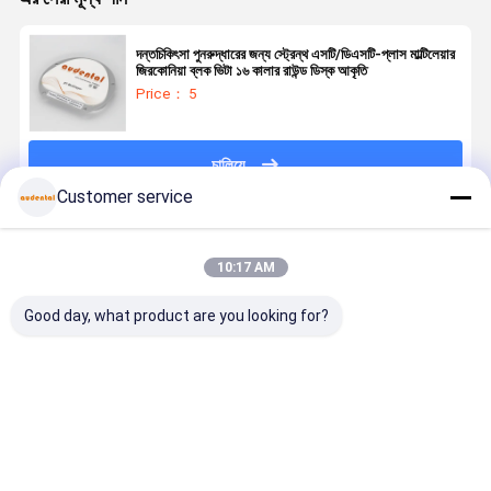
দন্তচিকিৎসা পুনরুদ্ধারের জন্য স্ট্রেন্থ এসটি/ডিএসটি-প্লাস মাল্টিলেয়ার
জিরকোনিয়া ব্লক ভিটা ১৬ কালার রাউন্ড ডিস্ক আকৃতি
Price： 5
চালিয়ে
Customer service
প্রস্তাবিত পণ্য
10:17 AM
Good day, what product are you looking for?
মাল্টিলেয়ার জিরকোনিয়া
দন্তচিকিৎসা বিষয়ক
স্ট্রেনথ ন্যাচারাল
দন্তচিকিৎসা বিষ
ব্লক সামনের পিছনের
ব্যবহারের জন্য
সিউমলেস গুড
ব্যবহারের জন্য
দাঁতের
ভারসাম্যপূর্ণ শক্তি
ট্রান্সপ্লুসেন্সি
ভারসাম্যপূর্ণ শক্
অ্যাপ্লিকেশনগুলির
এবং প্রাকৃতিক
ST/DST
এবং প্রাকৃতিক
জন্য ভারসাম্যপূর্ণ
নান্দনিকতা সহ
মাল্টিলেয়ার জিরকোনিয়া
নান্দনিকতা সহ
ভালো দাম
ভালো দাম
ভালো দাম
ভালো দাম
শক্তি এবং উচ্চ
সুনির্দিষ্টভাবে তৈরি
ব্লক ফর ডেন্টাল
সুনির্দিষ্টভাবে তৈরি