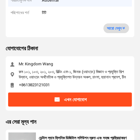
পরিচিতিমুলক নাম
Audental
পরিশোধের শর্ত
টিটি
আরো দেখুন
যোগাযোগের ঠিকানা
Mr. Kingdom Wang
রুম ১০১, ১০৩, ২০১, ২০৩, বিল্ডিং এফ-১, জিনরং (ওয়াংচেং) বিজ্ঞান ও প্রযুক্তি শিল্প
উদ্যান, ওয়াংচেং অর্থনৈতিক ও প্রযুক্তিগত উন্নয়ন অঞ্চল, চাংসা, হুয়ানান প্রদেশ, চীন
+8613823121031
এখন যোগাযোগ
এর সেরা মূল্য পান
ডেন্টাল ল্যাব ক্লিনিক ডিজিটাল সলিউশন দ্রুত এবং সহজ প্রক্রিয়াকরণ