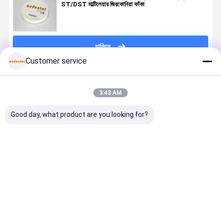
ST/DST মাল্টিলেয়ার জিরকোনিয়া ফাঁকা
চালিয়ে
Customer service
প্রস্তাবিত পণ্য
3:43 AM
Good day, what product are you looking for?
মাল্টিলেয়ার জিরকোনিয়া
দন্তচিকিৎসা বিষয়ক
স্ট্রেনথ ন্যাচারাল
দন্তচিকিৎসা বিষ
ব্লক সামনের পিছনের
ব্যবহারের জন্য
সিউমলেস গুড
ব্যবহারের জন্য
দাঁতের
ভারসাম্যপূর্ণ শক্তি
ট্রান্সপ্লুসেন্সি
ভারসাম্যপূর্ণ শক্
অ্যাপ্লিকেশনগুলির
এবং প্রাকৃতিক
ST/DST
এবং প্রাকৃতিক
জন্য ভারসাম্যপূর্ণ
নান্দনিকতা সহ
মাল্টিলেয়ার জিরকোনিয়া
নান্দনিকতা সহ
ভালো দাম
ভালো দাম
ভালো দাম
ভালো দাম
শক্তি এবং উচ্চ
সুনির্দিষ্টভাবে তৈরি
ব্লক ফর ডেন্টাল
সুনির্দিষ্টভাবে তৈরি
স্বচ্ছতা সরবরাহ করে
মাল্টিলেয়ার জিরকোনিয়া
রিস্টোরেশন
মাল্টিলেয়ার জিরকো
ব্লক
ব্লক