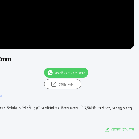
/ 92mm
এখনই যোগাযোগ করুন
শেয়ার করুন
াল
 উপাদান নির্দেশাবলী: মুকুট মোকাবিলা করা ইনলে অনলে ৭টি ইউনিটের বেশি সেতু মেরিল্যান্ড সেতু
মেসেজ রেখে যান