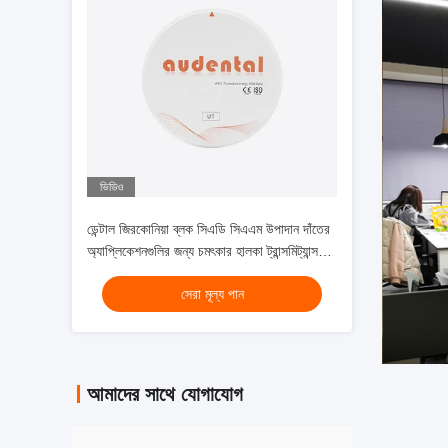
ভিডিও
ডেন্টাল জিরকোনিয়া ব্লক সিএডি সিএএম উপাদান দাঁতের
অ্যাপ্লিকেশনগুলির জন্য চমৎকার হালকা ট্রান্সমিট্যান্স
এবং সিনট্রেটিং পারফরম্যান্স সহ
সেরা মূল্য পান
আমাদের সাথে যোগাযোগ