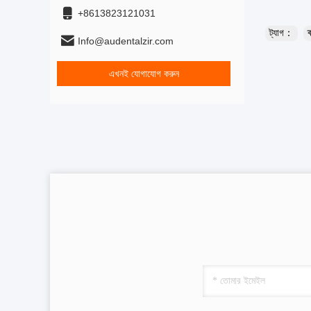
+8613823121031
ট্যাগ：
ক
Info@audentalzir.com
এখনই যোগাযোগ করুন