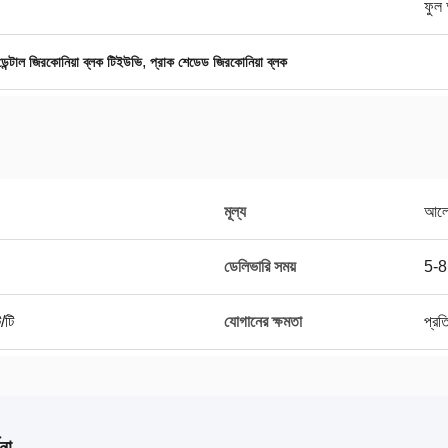
ফুল 
,
ডেন্টাল জিরকোনিয়া ব্লক টিইউভি
প্রাক শেডেড জিরকোনিয়া ব্লক
মূল্য
আলো
ডেলিভারি সময়
5-8
ি/টি
যোগানের ক্ষমতা
প্রত
না