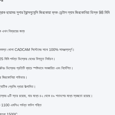
রাক ছায়াময় সুপার ট্রান্সলুসেন্সি জিরকোয়া ব্লক ডেন্টাল ল্যাব জিরকোনিয়া ডিস্ক 98 মিমি
লক এখন বিক্রয়ের জন্য
 সমস্ত খোলা CADCAM সিস্টেমের সাথে 100% সামঞ্জস্যপূর্ণ।
 মিমি পর্যন্ত ডিস্কের বেধের বিস্তৃত নির্বাচন।
ক্টরঃ ডিস্কের প্রতিটি ব্যাচে স্পষ্টভাবে সংজ্ঞায়িত এবং নির্দেশিত।
ীর জিরকোনিয়া পাউডার।
্যাটিক প্রেসিং দ্বারা উত্পাদিত।
্কের ৬টি স্তর রয়েছে, যার মধ্যে ৪২ থেকে ৪৯ শতাংশের মধ্যে স্বচ্ছতা রয়েছে।
 1100 এমপিএ পর্যন্ত ফাটল শক্তি
াপমাত্রা 1500C