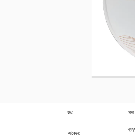
রঙ:
সাদা
ব্যহ
আবেদন: