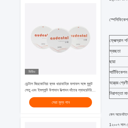
স্পেসিফিকে
ফ্লেক্স্রাল শ
স্বচ্ছতা
ছায়া
ভিডিও
সার্টিফিকেশন
যন্ত্রের শ্রে
ডেন্টাল জিরকোনিয়া ব্লক ধারাবাহিক ফলাফল সঙ্গে মুকুট
সেতু এবং ইমপ্লান্ট উপাদান উত্পাদন দাঁতের ল্যাবরেটরির
নিরাপত্তা মা
জন্য আদর্শ
সেরা মূল্য পান
কেন অডেনটাল
1২০০৭ সাল থে