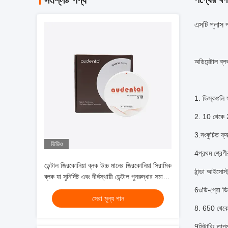
সংশ্লিষ্ট পণ্য
এসটি প্লাস প্
অডিয়েন্টাল ব্
⠀
1. ডিস্কগুলি
2. 10 থেকে 25
3.সংকুচিত ফ্যা
ভিডিও
4প্রথম শ্রেণ
ডেন্টাল জিরকোনিয়া ব্লক উচ্চ মানের জিরকোনিয়া সিরামিক
ঠান্ডা আইসোস্ট
ব্লক যা সুনির্দিষ্ট এবং দীর্ঘস্থায়ী ডেন্টাল পুনরুদ্ধার সমাধান
প্রদান করে
6৩ডি-প্রো ডিস
সেরা মূল্য পান
8. 650 থেকে
9সিন্টারিং ত