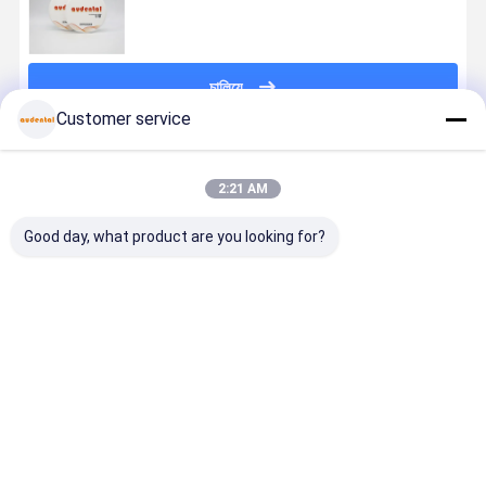
চালিয়ে
Customer service
প্রস্তাবিত পণ্য
2:21 AM
Good day, what product are you looking for?
ফ্লেক্সারাল স্ট্রেংথ
ডেন্টাল জিরকোনিয়া
ডেন্টাল জিরকোনিয়া
সুনির্দিষ্ট এবং দীর্ঘস
৬০০ এমপিএ-এর
ব্লক উচ্চ মানের
ব্লক ধারাবাহিক
পুনরুদ্ধারের জন্
বেশি এবং টেকসই
জিরকোনিয়া সিরামিক
ফলাফল সঙ্গে মুকুট
কাস্টমাইজযোগ্য
ডেন্টাল জিরকোনিয়া
ব্লক যা সুনির্দিষ্ট এবং
সেতু এবং ইমপ্লান্ট
ডি প্রো ডেন্টাল
ব্লক ভিটা ১৬ শেড
দীর্ঘস্থায়ী ডেন্টাল
উপাদান উত্পাদন দাঁতের
জিরকোনিয়া ব্লক
ভালো দাম
ভালো দাম
ভালো দাম
ভালো দাম
এবং ব্লিচ শেডে
পুনরুদ্ধার সমাধান
ল্যাবরেটরির জন্য
উপলব্ধ
প্রদান করে
আদর্শ