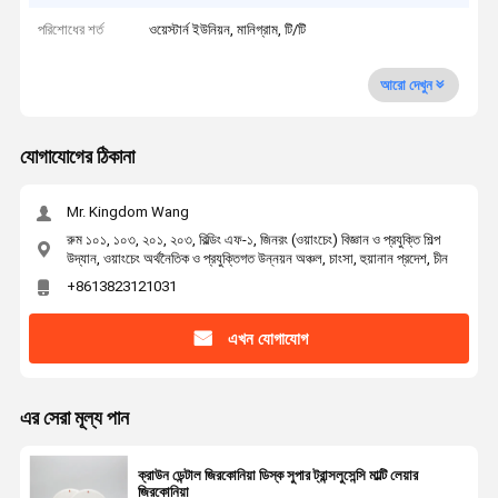
পরিশোধের শর্ত
ওয়েস্টার্ন ইউনিয়ন, মানিগ্রাম, টি/টি
আরো দেখুন
যোগাযোগের ঠিকানা
Mr. Kingdom Wang
রুম ১০১, ১০৩, ২০১, ২০৩, বিল্ডিং এফ-১, জিনরং (ওয়াংচেং) বিজ্ঞান ও প্রযুক্তি শিল্প
উদ্যান, ওয়াংচেং অর্থনৈতিক ও প্রযুক্তিগত উন্নয়ন অঞ্চল, চাংসা, হুয়ানান প্রদেশ, চীন
+8613823121031
এখন যোগাযোগ
এর সেরা মূল্য পান
ক্রাউন ডেন্টাল জিরকোনিয়া ডিস্ক সুপার ট্রান্সলুসেন্সি মাল্টি লেয়ার
জিরকোনিয়া