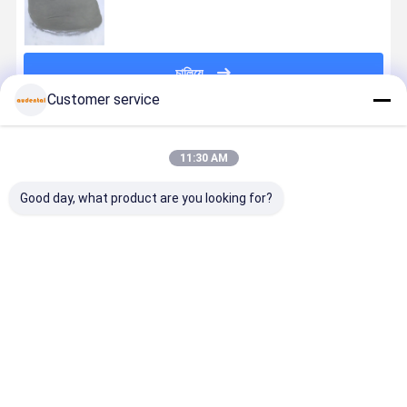
চালিয়ে
Customer service
প্রস্তাবিত পণ্য
11:30 AM
Good day, what product are you looking for?
স্থিতিশীল এবং ডেন্টাল
ডেন্টাল 3D মেটাল
ডেন্টাল থ্রিডি মেটাল
দাঁতের জন্য 3D
প্রিন্টিংয়ের জন্য ১৫
প্রিন্ট কোবাল্ট
প্রিন্ট কোবাল্ট
মেটাল প্রিন্ট কোবাল
থেকে ৪৫ মাইক্রন
ক্রোমিয়াম খাদ গুঁড়া
ক্রোমিয়াম অ্যালয়
SLM পাউডার, 
কণা আকারের
যা মুকুট ব্রিজ এবং
প্রধান সিলেক্টিভ
কণা আকার ১৫ থ
ডিস্ট্রিবিউশন সহ
ইমপ্লান্ট সমর্থিত
লেজার মেল্টিং
৪৫ মাইক্রন, যা
ভালো দাম
ভালো দাম
ভালো দাম
ভালো দাম
ডেন্টাল ৩ডি মেটাল
পুনরুদ্ধার উত্পাদন
সিস্টেমের সাথে
ক্রাউন, ব্রিজ এ
প্রিন্ট কোবাল্ট
সক্ষম
সামঞ্জস্যপূর্ণ ডেন্টাল
ডেন্টাল রেস্টোরে
ক্রোমিয়াম পাউডার
রেস্টোরেশন
তৈরিতে ব্যবহৃত হ
ম্যানুফ্যাকচারিংয়ের
জন্য