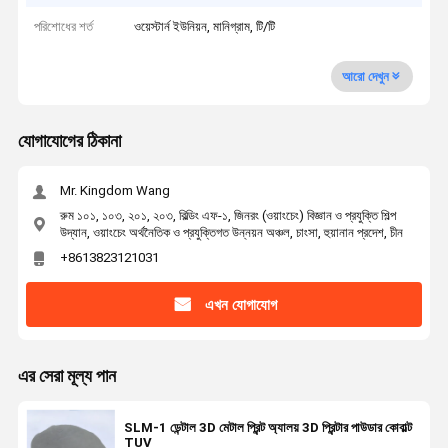
পরিশোধের শর্ত
ওয়েস্টার্ন ইউনিয়ন, মানিগ্রাম, টি/টি
আরো দেখুন
যোগাযোগের ঠিকানা
Mr. Kingdom Wang
রুম ১০১, ১০৩, ২০১, ২০৩, বিল্ডিং এফ-১, জিনরং (ওয়াংচেং) বিজ্ঞান ও প্রযুক্তি শিল্প
উদ্যান, ওয়াংচেং অর্থনৈতিক ও প্রযুক্তিগত উন্নয়ন অঞ্চল, চাংসা, হুয়ানান প্রদেশ, চীন
+8613823121031
এখন যোগাযোগ
এর সেরা মূল্য পান
SLM-1 ডেন্টাল 3D মেটাল প্রিন্ট অ্যালয় 3D প্রিন্টার পাউডার কোবাল্ট
TUV