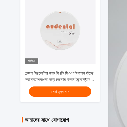
ভিডিও
ডেন্টাল জিরকোনিয়া ব্লক সিএডি সিএএম উপাদান দাঁতের
অ্যাপ্লিকেশনগুলির জন্য চমৎকার হালকা ট্রান্সমিট্যান্স
এবং সিনট্রেটিং পারফরম্যান্স সহ
সেরা মূল্য পান
আমাদের সাথে যোগাযোগ