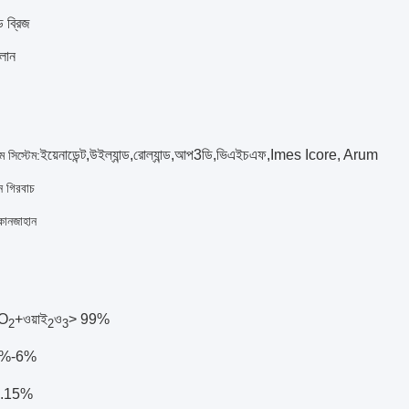
্ড ব্রিজ
িলান
ইয়েনাডেন্ট,
উইল্যান্ড
,
রোল্যান্ড
,
আপ3ডি
,
ভিএইচএফ
,
Imes Icore, Arum
 সিস্টেম:
 গিরবাচ
োনজাহান
fO
+ওয়াই
ও
> 99%
2
2
3
5%-6%
0.15%