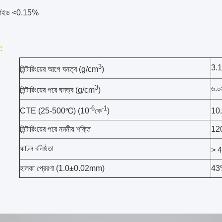
ক্সাইড <0.15%
:
3
3.
সিন্টারিংয়ের আগে ঘনত্ব (g/cm
)
3
৬.০
সিন্টারিংয়ের পরে ঘনত্ব (g/cm
)
-6
-1
CTE (25-500℃) (10
কে
)
10
সিন্টারিংয়ের পরে নমনীয় শক্তি
12
ফাটল বলিষ্ঠতা
> 
হালকা প্রেরণা (1.0±0.02mm)
43