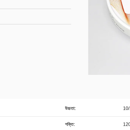
উচ্চতা:
10/
শক্তি:
12