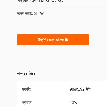
সাক্ষ্যদান:
CE FDA SFDA ISO
মডেল নম্বার:
ST-W
উদ্ধৃতির জন্য আবেদন
পণ্যের বিবরণ
পদ্ধতি:
98/95/92 মিমি
স্বচ্ছতা:
43%