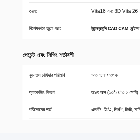
তরল:
Vita16 এবং 3D Vita 26
বিশেষভাবে তুলে ধরা:
ট্রান্সলুসেন্সি CAD CAM ডেন্টাল ম
পেমেন্ট এবং শিপিং শর্তাবলী
ন্যূনতম চাহিদার পরিমাণ
আলোচনা সাপেক্ষ
প্যাকেজিং বিবরণ
রঙের বাক্স (১৩*১৪*৩.৫ সেমি)
পরিশোধের শর্ত
এল/সি, ডি/এ, ডি/পি, টি/টি, মানি