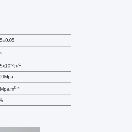
15±0.05
৯
-6
-1
.5x10
কে
00Mpa
0.5
4Mpa.m
%