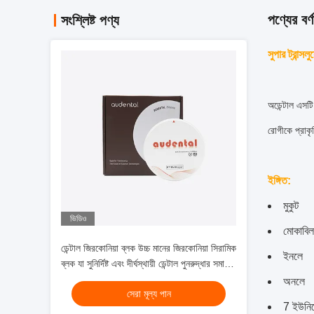
পণ্যের বর্ণ
সংশ্লিষ্ট পণ্য
সুপার ট্রান্স
অডেন্টাল এসট
রোগীকে প্রাকৃত
ইঙ্গিত
:
মুকুট
ভিডিও
মোকাবিল
ডেন্টাল জিরকোনিয়া ব্লক উচ্চ মানের জিরকোনিয়া সিরামিক
ইনলে
ব্লক যা সুনির্দিষ্ট এবং দীর্ঘস্থায়ী ডেন্টাল পুনরুদ্ধার সমাধান
প্রদান করে
অনলে
সেরা মূল্য পান
7 ইউনিট