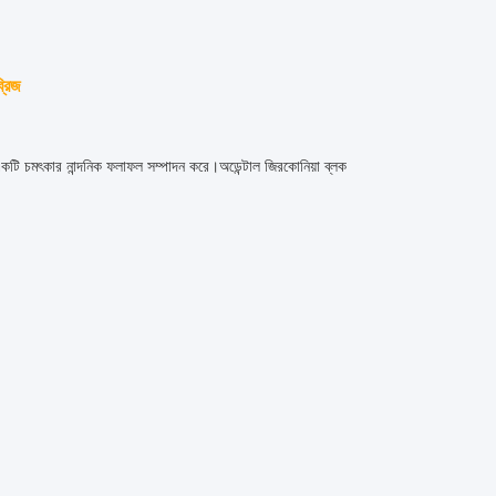
্রিজ
টি চমৎকার নান্দনিক ফলাফল সম্পাদন করে।অডেন্টাল জিরকোনিয়া ব্লক