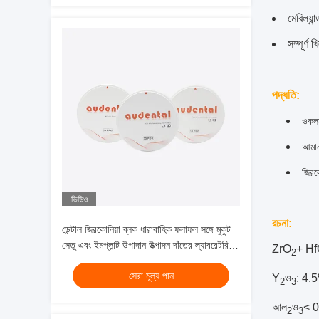
মেরিল্যান
সম্পূর্ণ খ
পদ্ধতি:
ও
কলম
আমান
জিরক
ভিডিও
রচনা:
ডেন্টাল জিরকোনিয়া ব্লক ধারাবাহিক ফলাফল সঙ্গে মুকুট
সেতু এবং ইমপ্লান্ট উপাদান উত্পাদন দাঁতের ল্যাবরেটরির
ZrO
+ H
2
জন্য আদর্শ
সেরা মূল্য পান
Y
ও
: 4.
2
3
আল
ও
< 
2
3