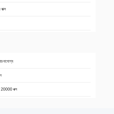
বাক্স
চনাযোগ্য
ন
ে 20000 বক্স