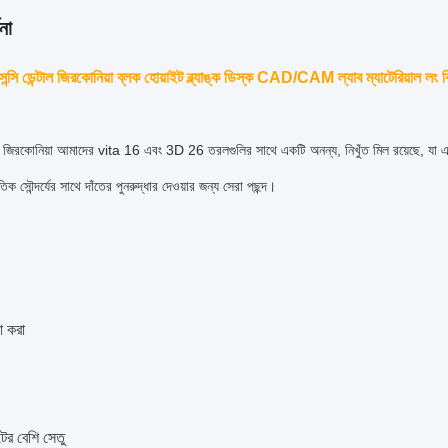
না
লুসেন্সি ডেন্টাল জিরকোনিয়া ব্লক হোয়াইট ব্ল্যাঙ্ক ডিস্ক CAD/CAM ল্যাব ম্যাটেরিয়াল লং ব
ি জিরকোনিয়া আমাদের vita 16 এবং 3D 26 তরলগুলির সাথে একটি অনন্য, নিখুঁত মিল রয়েছে, যা এক
িক সৌন্দর্যের সাথে দাঁতের পুনরুদ্ধার দেওয়ার জন্য সেরা পছন্দ।
া করা
ের বেশি সেতু