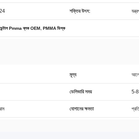
/24
শক্তির উৎস:
যন্ত্
,
ডেন্টাল Pmma ব্লক OEM
PMMA ডিস্ক
মূল্য
আলো
ডেলিভারি সময়
5-8
্রাম
যোগানের ক্ষমতা
প্রত