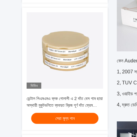
কেন Audent
1, 2007 সাল
2, TUV CE
ভিডিও
3, ওয়াইড প
ডেন্টাল পিএমএমএ ব্লক গোলাপী এ 2 দাঁত বেস গাম ছায়া
4, দ্রুত ড
অস্থায়ী মুকুটগুলিতে ব্যবহৃত ব্রিজ পূর্ণ দাঁত ফ্রেম
ফ্রিজিং আকার 98mm 95mm
সেরা মূল্য পান