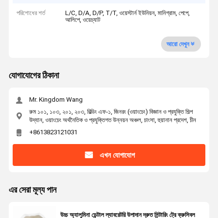
পরিশোধের শর্ত
L/C, D/A, D/P, T/T, ওয়েস্টার্ন ইউনিয়ন, মানিগ্রাম, পেপে,
আলিপে, ওয়েচ্যাট
আরো দেখুন
যোগাযোগের ঠিকানা
Mr. Kingdom Wang
রুম ১০১, ১০৩, ২০১, ২০৩, বিল্ডিং এফ-১, জিনরং (ওয়াংচেং) বিজ্ঞান ও প্রযুক্তি শিল্প
উদ্যান, ওয়াংচেং অর্থনৈতিক ও প্রযুক্তিগত উন্নয়ন অঞ্চল, চাংসা, হুয়ানান প্রদেশ, চীন
+8613823121031
এখন যোগাযোগ
এর সেরা মূল্য পান
উচ্চ অ্যালুমিনা ডেন্টাল ল্যাবরেটরি উপাদান দ্রুত সিন্টারিং ট্রে ক্রুসিবল