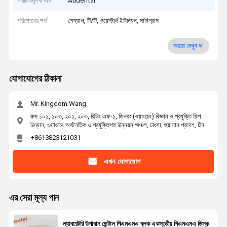
পরিচিতিমুলক নাম
Audental
পরিশোধের শর্ত
পেপ্যাল, টি/টি, ওয়েস্টার্ন ইউনিয়ন, মানিগ্রাম
আরো দেখুন
যোগাযোগের ঠিকানা
Mr. Kingdom Wang
রুম ১০১, ১০৩, ২০১, ২০৩, বিল্ডিং এফ-১, জিনরং (ওয়াংচেং) বিজ্ঞান ও প্রযুক্তি শিল্প
উদ্যান, ওয়াংচেং অর্থনৈতিক ও প্রযুক্তিগত উন্নয়ন অঞ্চল, চাংসা, হুয়ানান প্রদেশ, চীন
+8613823121031
এখন যোগাযোগ
এর সেরা মূল্য পান
ল্যাবরেটরি উপাদান ডেন্টাল পিএমএমএ ব্লক একস্তরীয় পিএমএমএ ডিস্ক