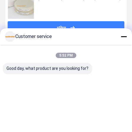
চালিয়ে
Customer service
প্রস্তাবিত পণ্য
5:52 PM
Good day, what product are you looking for?
ড্যান্টাল পিএমএমএ
টেম্পোরারি ক্রাউন,
ডেন্টাল পিএমএমএ
ডেন্টাল পিএমএম
ব্লক গোলাপী এ 2
ব্রিজ এবং অ্যাবাটমেন্ট
ব্লক গোলাপী এ 2
ব্লক পিঙ্ক এ২ 
রঙের প্রাকৃতিক
সহ ডেন্টাল
দাঁত বেস গাম ছায়া
ডেনচার বেসের জ
গিন্জিভা নান্দনিকতার
রেস্টোরেশনের জন্য
অস্থায়ী মুকুটগুলিতে
টেম্পোরারি ক্রাউ
জন্য আদর্শ অস্থায়ী
উপযুক্ত ডেন্টাল
ব্যবহৃত ব্রিজ পূর্ণ দাঁত
ব্রিজ, ফুল ডেনচ
ভালো দাম
ভালো দাম
ভালো দাম
ভালো দাম
মুকুট সেতু এবং দাঁতের
পিএমএমএ ব্লক,
ফ্রেম ফ্রিজিং আকার
এবং ফ্রেমওয়ার্ক
কাঠামো
শক্তিশালী উপাদান
98mm 95mm
জন্য উপযুক্ত,
সহ
ফিজিক্যাল ডেটা