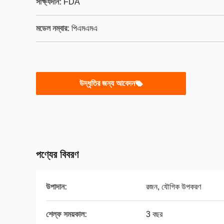
সাক্ষ্যদান:
FDA
মডেল নম্বার:
পিএমএমএ
উদ্ধৃতির জন্য আবেদন
পণ্যের বিবরণ
উপাদান:
রজন, যৌগিক উপকরণ
শেল্ফ সময়কাল:
3 বছর