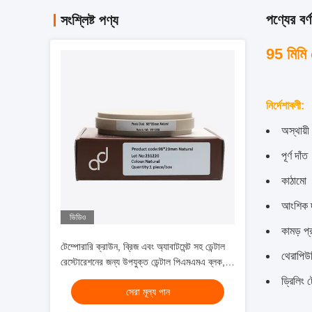
পণ্যের বর্ণ
সংশ্লিষ্ট পণ্য
95 মিমি 
নির্দেশাবলী
:
অস্থায়ী
পূর্ণ দাঁত
কাঠামো
আংশিক দ
ভিডিও
কামড় প্
টেম্পোরারি ক্রাউন, ব্রিজ এবং অ্যাবাটমেন্ট সহ ডেন্টাল
থেরাপিউটি
রেস্টোরেশনের জন্য উপযুক্ত ডেন্টাল পিএমএমএ ব্লক,
শক্তিশালী উপাদান সহ
ড্রিলিং 
সেরা মূল্য পান