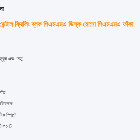
না
ডেন্টাল ফ্রিলিং ব্লক পিএমএমএ ডিস্ক মোনো পিএমএমএ ফাঁকা
 মুকুট এবং সেতু
াঁত
রতিরক্ষক
ক স্প্লিন্ট
টেম্পলেট