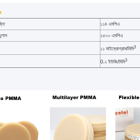
ঃ
ক্তি
১১৪ এমপিএ
ডুলাস
২৫০০ এমপিএ
3
১১ মাইক্রোগ্রাম/মিমি
3
0.২ ইউজি/মিমি