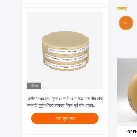
আকার
:
ভিডিও
ডেন্টাল পিএমএমএ ব্লক গোলাপী এ 2 দাঁত বেস গাম ছায়া
অস্থায়ী মুকুটগুলিতে ব্যবহৃত ব্রিজ পূর্ণ দাঁত ফ্রেম
ফ্রিজিং আকার 98mm 95mm
সেরা মূল্য পান