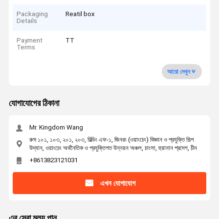
Packaging
Reatil box
Details
Payment
TT
Terms
আরো দেখুন
যোগাযোগের ঠিকানা
Mr. Kingdom Wang
রুম ১০১, ১০৩, ২০১, ২০৩, বিল্ডিং এফ-১, জিনরং (ওয়াংচেং) বিজ্ঞান ও প্রযুক্তি শিল্প
উদ্যান, ওয়াংচেং অর্থনৈতিক ও প্রযুক্তিগত উন্নয়ন অঞ্চল, চাংসা, হুয়ানান প্রদেশ, চীন
+8613823121031
এখন যোগাযোগ
এর সেরা মূল্য পান