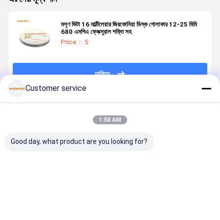
মসৃণ ভিটা 16 মাল্টিলেয়ার জিরকোনিয়া ডিস্ক গোলাকার 12-25 মিমি
680 এমপিএ ফ্লেক্সুরাল শক্তি সহ
Price： 5
চালিয়ে
Customer service
প্রস্তাবিত পণ্য
1:58 AM
Good day, what product are you looking for?
মাল্টিলেয়ার জিরকোনিয়া
দন্তচিকিৎসা বিষয়ক
স্ট্রেনথ ন্যাচারাল
দন্তচিকিৎসা বিষ
ব্লক সামনের পিছনের
ব্যবহারের জন্য
সিউমলেস গুড
ব্যবহারের জন্য
দাঁতের
ভারসাম্যপূর্ণ শক্তি
ট্রান্সপ্লুসেন্সি
ভারসাম্যপূর্ণ শক্
অ্যাপ্লিকেশনগুলির
এবং প্রাকৃতিক
ST/DST
এবং প্রাকৃতিক
জন্য ভারসাম্যপূর্ণ
নান্দনিকতা সহ
মাল্টিলেয়ার জিরকোনিয়া
নান্দনিকতা সহ
ভালো দাম
ভালো দাম
ভালো দাম
ভালো দাম
শক্তি এবং উচ্চ
সুনির্দিষ্টভাবে তৈরি
ব্লক ফর ডেন্টাল
সুনির্দিষ্টভাবে তৈরি