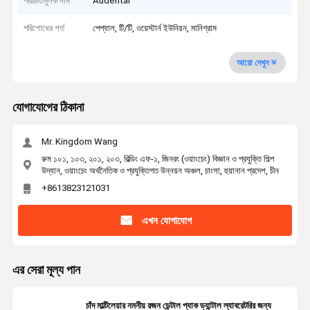
পরিচিতিমুলক নাম
Audental
পরিশোধের শর্ত
পেপ্যাল, টি/টি, ওয়েস্টার্ন ইউনিয়ন, মানিগ্রাম
আরো দেখুন
যোগাযোগের ঠিকানা
Mr. Kingdom Wang
রুম ১০১, ১০৩, ২০১, ২০৩, বিল্ডিং এফ-১, জিনরং (ওয়াংচেং) বিজ্ঞান ও প্রযুক্তি শিল্প
উদ্যান, ওয়াংচেং অর্থনৈতিক ও প্রযুক্তিগত উন্নয়ন অঞ্চল, চাংসা, হুয়ানান প্রদেশ, চীন
+8613823121031
এখন যোগাযোগ
এর সেরা মূল্য পান
চাঁদ মাল্টিলেয়ার নমনীয় রজন ডেন্টাল প্যাক ড্যান্টাল ল্যাবরেটরির জন্য