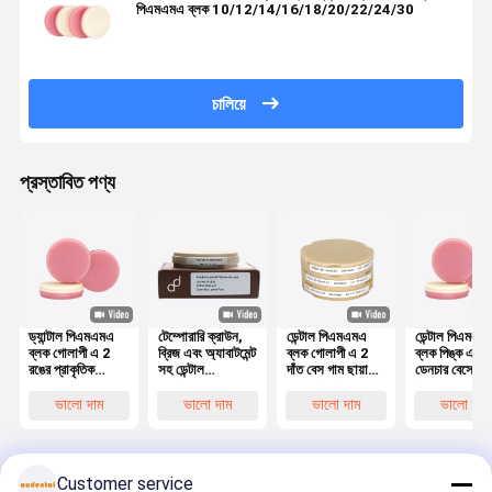
পিএমএমএ ব্লক 10/12/14/16/18/20/22/24/30
চালিয়ে
প্রস্তাবিত পণ্য
ড্যান্টাল পিএমএমএ
টেম্পোরারি ক্রাউন,
ডেন্টাল পিএমএমএ
ডেন্টাল পিএমএম
ব্লক গোলাপী এ 2
ব্রিজ এবং অ্যাবাটমেন্ট
ব্লক গোলাপী এ 2
ব্লক পিঙ্ক এ২ 
রঙের প্রাকৃতিক
সহ ডেন্টাল
দাঁত বেস গাম ছায়া
ডেনচার বেসের জ
গিন্জিভা নান্দনিকতার
রেস্টোরেশনের জন্য
অস্থায়ী মুকুটগুলিতে
টেম্পোরারি ক্রাউ
জন্য আদর্শ অস্থায়ী
উপযুক্ত ডেন্টাল
ব্যবহৃত ব্রিজ পূর্ণ দাঁত
ব্রিজ, ফুল ডেনচ
ভালো দাম
ভালো দাম
ভালো দাম
ভালো দাম
মুকুট সেতু এবং দাঁতের
পিএমএমএ ব্লক,
ফ্রেম ফ্রিজিং আকার
এবং ফ্রেমওয়ার্ক
কাঠামো
শক্তিশালী উপাদান
98mm 95mm
জন্য উপযুক্ত,
সহ
ফিজিক্যাল ডেটা
Customer service