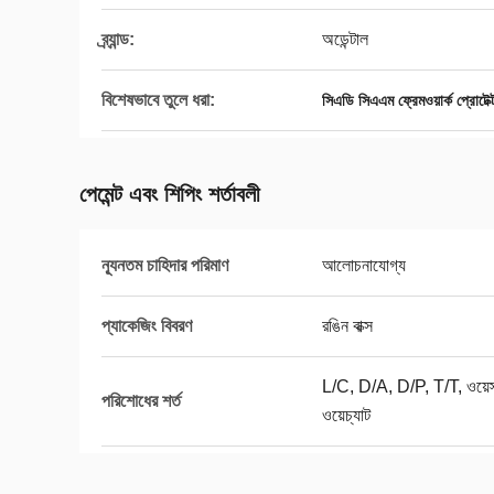
ব্র্যান্ড:
অডেন্টাল
বিশেষভাবে তুলে ধরা:
সিএডি সিএএম ফ্রেমওয়ার্ক প্রোটেক
পেমেন্ট এবং শিপিং শর্তাবলী
ন্যূনতম চাহিদার পরিমাণ
আলোচনাযোগ্য
প্যাকেজিং বিবরণ
রঙিন বাক্স
L/C, D/A, D/P, T/T, ওয়েস্টা
পরিশোধের শর্ত
ওয়েচ্যাট