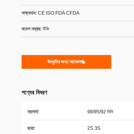
সাক্ষ্যদান:
CE ISO FDA CFDA
মডেল নম্বার:
উঁকি
উদ্ধৃতির জন্য আবেদন
পণ্যের বিবরণ
ব্যাসার্ধ:
98/95/92 মিমি
ছায়া:
2S 3S