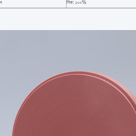
ঠন
পিক: ১০০%