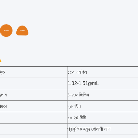
ঃ
ক্তি
১৫০ এমপিএ
1.32-1.51g/mL
ডুলাস
৪-৫.৮ জিপিএ
ীয়তা
দ্রবণহীন
১০-২৫ মিমি
প্রাকৃতিক হলুদ গোলাপী সাদা