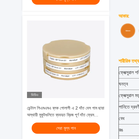
আকার
:
শারীরিক তথ্য
ফ্লেক্সুরাল শ
ঘনত্ব
ভিডিও
ফ্লেক্সুরাল ম
পানিতে দ্রবণ
ডেন্টাল পিএমএমএ ব্লক গোলাপী এ 2 দাঁত বেস গাম ছায়া
অস্থায়ী মুকুটগুলিতে ব্যবহৃত ব্রিজ পূর্ণ দাঁত ফ্রেম
বেধ
ফ্রিজিং আকার 98mm 95mm
সেরা মূল্য পান
রঙ