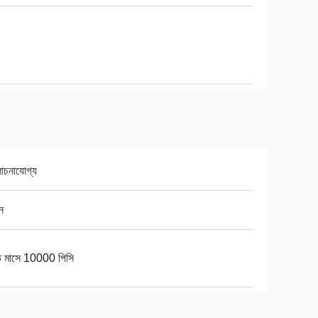
চনাযোগ্য
ন
তি মাসে 10000 পিসি