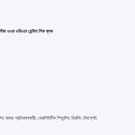
 ফাঁকা ওএম ওডিএম ডেন্টাল পিক ব্লক
 কামড় প্রতিরক্ষাকারী; থেরাপিউটিক স্প্লিন্টস; ড্রিলিং টেমপ্লেট;