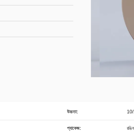
উচ্চতা:
10/
প্যাকেজ:
রঙিন 