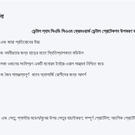
না
ডেন্টাল ল্যাব সিএডি সিএএম ফ্রেমওয়ার্ক ডেন্টাল প্রোটেকশন উপকরণ
ণ এবং জারা প্রতিরোধের উচ্চ
এবং নমনীয়তার জন্য হাড়ের মতো স্থিতিস্থাপকতা মডিউল
লকা ওজনের সংমিশ্রণ একটি মনোরম ইনট্রা-ওরাল সান্ত্বনা নিশ্চিত করে
ং জৈব সামঞ্জস্যপূর্ণ ️ ধাতব অ্যালার্জি রোগীদের জন্য আদর্শ
ুট এবং সেতু; প্লাস্টার মডেল/মুখের উপর সেতুর যাচাইকরণ; সম্পূর্ণ প্রোটেটস; আংশিক প্রোটেটস;