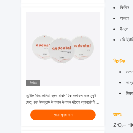
ফিনিস
অনলে
ইনলে
৩টি ইউন
সিস্টেমঃ
ও
পেন
আম্য
ভিডিও
জিরক
ডেন্টাল জিরকোনিয়া ব্লক ধারাবাহিক ফলাফল সঙ্গে মুকুট
সেতু এবং ইমপ্লান্ট উপাদান উত্পাদন দাঁতের ল্যাবরেটরির
জন্য আদর্শ
রচনাঃ
সেরা মূল্য পান
ZrO
+ H
2