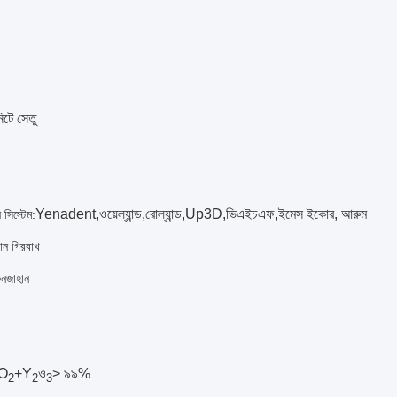
িটে সেতু
Yenadent,
ওয়েল্যান্ড
,
রোল্যান্ড
,
Up3D
,
ভিএইচএফ
,
ইমেস ইকোর, আরুম
 সিস্টেম:
ান গিরবাখ
নজাহান
fO
+Y
ও
> ৯৯%
2
2
3