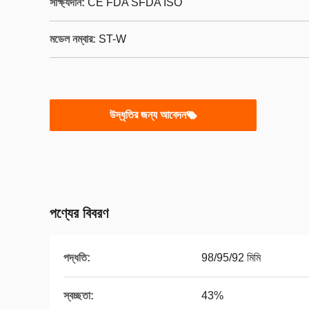
সাক্ষ্যদান:
CE FDA SFDA ISO
মডেল নম্বার:
ST-W
উদ্ধৃতির জন্য আবেদন
পণ্যের বিবরণ
পদ্ধতি:
98/95/92 মিমি
স্বচ্ছতা:
43%