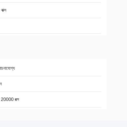
বাক্স
চনাযোগ্য
ন
ে 20000 বক্স