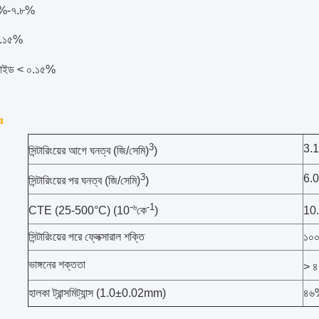
০%-৭.৮%
০.১৫%
্সাইড < ০.১৫%
ঃ
3
3.
সিন্টারিংয়ের আগে ঘনত্ব (জি/সেমি)
)
3
6.
সিন্টারিংয়ের পর ঘনত্ব (জি/সেমি)
)
-৬
-1
CTE (25-500°C) (10
কে
)
10
সিন্টারিংয়ের পরে ফ্লেক্সারাল শক্তি
১০০
ভাঙ্গনের শক্ততা
> ৪
হালকা ট্রান্সমিট্যান্স (1.0±0.02mm)
৪৬