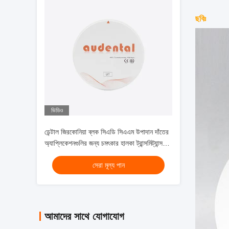
ছবিঃ
ভিডিও
ডেন্টাল জিরকোনিয়া ব্লক সিএডি সিএএম উপাদান দাঁতের
অ্যাপ্লিকেশনগুলির জন্য চমৎকার হালকা ট্রান্সমিট্যান্স
এবং সিনট্রেটিং পারফরম্যান্স সহ
সেরা মূল্য পান
আমাদের সাথে যোগাযোগ