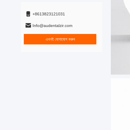
+8613823121031
Info@audentalzir.com
এখনই যোগাযোগ করুন