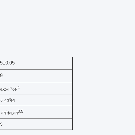
15±0.05
09
-৬
-1
.৫x১০
কে
০ এমপিএ
0.5
 এমপিএ.এম
%