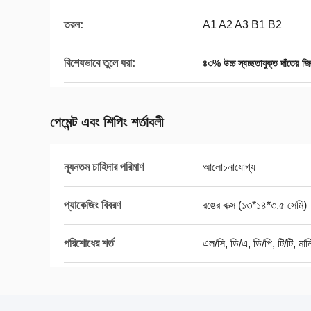
তরল:
A1 A2 A3 B1 B2
বিশেষভাবে তুলে ধরা:
৪৩% উচ্চ স্বচ্ছতাযুক্ত দাঁতের জি
পেমেন্ট এবং শিপিং শর্তাবলী
ন্যূনতম চাহিদার পরিমাণ
আলোচনাযোগ্য
প্যাকেজিং বিবরণ
রঙের বাক্স (১৩*১৪*৩.৫ সেমি)
পরিশোধের শর্ত
এল/সি, ডি/এ, ডি/পি, টি/টি, মানি