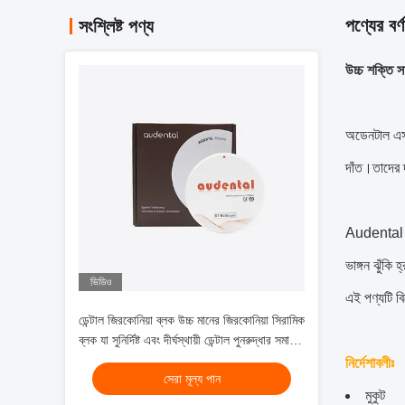
পণ্যের বর্ণ
সংশ্লিষ্ট পণ্য
উচ্চ শক্তি স
অডেনটাল এসটি
দাঁত।তাদের দ
Audental ST
ভাঙ্গন ঝুঁকি
ভিডিও
এই পণ্যটি 
ডেন্টাল জিরকোনিয়া ব্লক উচ্চ মানের জিরকোনিয়া সিরামিক
ব্লক যা সুনির্দিষ্ট এবং দীর্ঘস্থায়ী ডেন্টাল পুনরুদ্ধার সমাধান
প্রদান করে
নির্দেশাবলীঃ
সেরা মূল্য পান
মুকুট