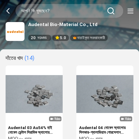
Audental Bio-Material Co., Ltd
20
5.0
যাচাইকৃত সরবরাহকারী
YEARS
দাঁতের খাদ
(14)
Audental 03 Au54% হাই
Audental 04 নোবেল অ্যালোয়
নোবেল ডেন্টাল সিরামিক অ্যালোয়
সিলভার-প্যালাডিয়াম পোরসেলান
হোয়াইট ফর ফর ফ্যাব্রিকেশন
অ্যালোয় হোয়াইট Pd53.3%
MOQ:
৩০ গ্রাম
MOQ:
৩০ গ্রাম