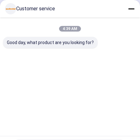
ডেন্টাল Pmma ব্লক
চালিয়ে
Customer service
ডেন্টাল ওয়াক্স ডিস্ক
4:39 AM
ডেন্টাল টাইটানিয়াম ডিস্ক
আমাদের বিভাগসমূহ
Good day, what product are you looking for?
কোবাল্ট ক্রোম ব্লক
জিরকোনিয়া মিলিং বুর
জিরকোনিয়া পলিশিং বার
ডেন্টাল জিরকোনিয়া
মাল্টিলেয়ার জিরকোনিয়া
প্রাক ছায়াযুক্ত
ডেন্টাল গ্লাস সির
ডেন্টাল ল্যাবের যন্ত্রপাতি
ব্লক
ব্লক
জিরকোনিয়া ব্লক
দাঁতের খাদ
বাড়ি
আমাদের
আমাদের সাথে যোগাযোগ
Desktop
Site
সম্পর্কে
করুন
সাইট ম্যাপ
গোপনীয়তা নীতি