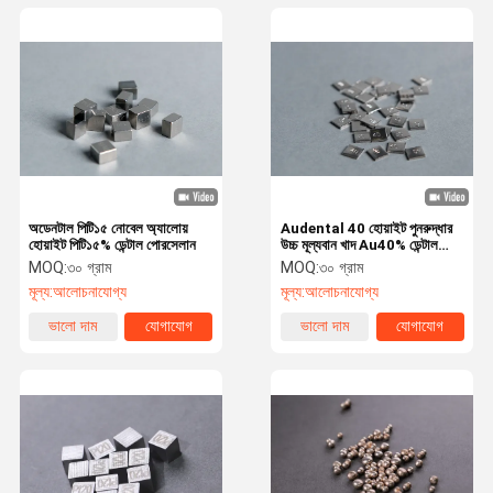
অডেনটাল পিটি১৫ নোবেল অ্যালোয়
Audental 40 হোয়াইট পুনরুদ্ধার
হোয়াইট পিটি১৫% ডেন্টাল পোরসেলান
উচ্চ মূল্যবান খাদ Au40% ডেন্টাল
সিরামিক খাদ
MOQ:
৩০ গ্রাম
MOQ:
৩০ গ্রাম
মূল্য:
আলোচনাযোগ্য
মূল্য:
আলোচনাযোগ্য
ভালো দাম
যোগাযোগ
ভালো দাম
যোগাযোগ