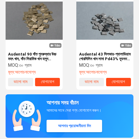
Audental 90 দাঁত পুনরুদ্ধার উচ্চ
Audental 43 সিলভার-প্যালাডিয়াম
মহৎ খাদ, দাঁত সিরামিক খাদ হলুদ
পোরসিলিন খাদ সাদা Pd43% ন্যূনতম
Au89.5%
খাদ শক্তিশালী এবং নান্দনিক দাঁত
MOQ:
৩০ গ্রাম
MOQ:
৩০ গ্রাম
পুনরুদ্ধারের জন্য
মূল্য:
আলোচনাযোগ্য
মূল্য:
আলোচনাযোগ্য
ভালো দাম
যোগাযোগ
ভালো দাম
যোগাযোগ
আপনার সময় বাঁচান
আমাদের সাথে সেরা পণ্য যোগাযোগ করুন।
আপনার প্রয়োজনীয়তা দিন